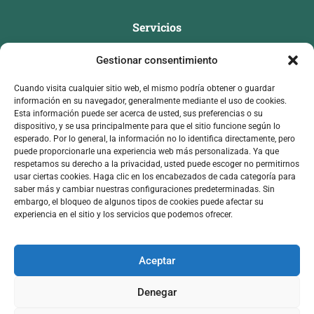
Servicios
Conferencias
Gestionar consentimiento
Mentorías
Cuando visita cualquier sitio web, el mismo podría obtener o guardar
Longevo Legendario
información en su navegador, generalmente mediante el uso de cookies.
Esta información puede ser acerca de usted, sus preferencias o su
Contacto
dispositivo, y se usa principalmente para que el sitio funcione según lo
esperado. Por lo general, la información no lo identifica directamente, pero
infoanyelycervantes@gmail.com
puede proporcionarle una experiencia web más personalizada. Ya que
respetamos su derecho a la privacidad, usted puede escoger no permitirnos
687 65 67 39
usar ciertas cookies. Haga clic en los encabezados de cada categoría para
saber más y cambiar nuestras configuraciones predeterminadas. Sin
embargo, el bloqueo de algunos tipos de cookies puede afectar su
experiencia en el sitio y los servicios que podemos ofrecer.
Aceptar
Aviso Legal
Política de Privacidad
Política de cookies
Copyright © 2026 Anyely Cervantes. Todos los derechos
Denegar
reservados. Desarrollado por
Estudio Alfa
.