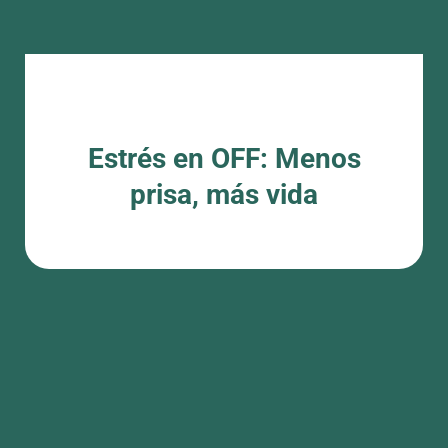
Estrés en OFF: Menos prisa, más
vida
Aprenderás herramientas prácticas para regular el
estrés, recuperar tu equilibrio y volver a tu centro.
Porque no se trata de hacer más… sino de vivir mejor.
Estrés en OFF: Menos
prisa, más vida
¿Te atreves a ser feliz?: 7 claves