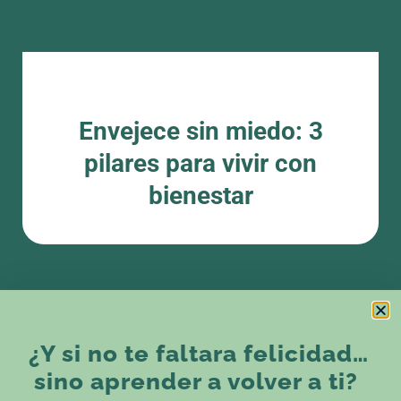
para vivir con bienestar
Una conferencia para comprender cómo cuidar
cuerpo, mente y actitud en cada etapa de la vida.
Porque envejecer no es perder… es aprender a vivir
con más conciencia.
Envejece sin miedo: 3
pilares para vivir con
bienestar
¿Y si no te faltara felicidad…
sino aprender a volver a ti?
Mujeres Imparables: la fuerza de