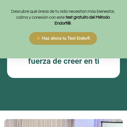
creer en ti
Descubre qué áreas de tu vida necesitan más bienestar,
Un encuentro para mujeres que desean reconectar
calma y conexión con este
test gratuito del Método
con su valor, su bienestar y su propósito. Porque ser
Endorfi®
.
imparable no es no caer… es creer en ti incluso
cuando dudas.
Haz ahora tu Test Endorfi
Mujeres Imparables: la
fuerza de creer en ti