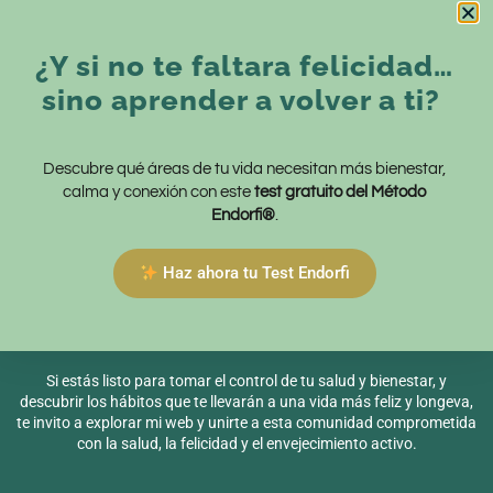
VER MÁS INFORMACIÓN
¿Y si no te faltara felicidad…
sino aprender a volver a ti?
Descubre qué áreas de tu vida necesitan más bienestar,
calma y conexión con este
test gratuito del Método
Endorfi®
.
Haz ahora tu Test Endorfi
Si estás listo para tomar el control de tu salud y bienestar, y
descubrir los hábitos que te llevarán a una vida más feliz y longeva,
te invito a explorar mi web y unirte a esta comunidad comprometida
con la salud, la felicidad y el envejecimiento activo.