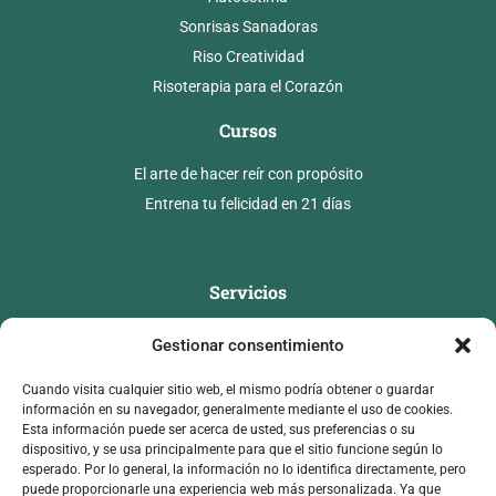
Sonrisas Sanadoras
Riso Creatividad
Risoterapia para el Corazón
Cursos
El arte de hacer reír con propósito
Entrena tu felicidad en 21 días
Servicios
Conferencias
Gestionar consentimiento
Mentorías
Cuando visita cualquier sitio web, el mismo podría obtener o guardar
Longevo Legendario
información en su navegador, generalmente mediante el uso de cookies.
Esta información puede ser acerca de usted, sus preferencias o su
Contacto
dispositivo, y se usa principalmente para que el sitio funcione según lo
esperado. Por lo general, la información no lo identifica directamente, pero
infoanyelycervantes@gmail.com
puede proporcionarle una experiencia web más personalizada. Ya que