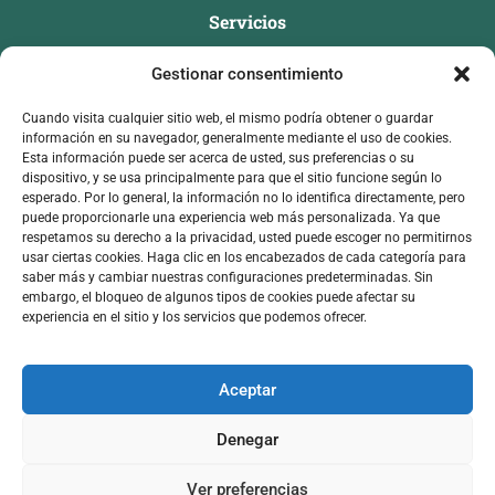
Servicios
Conferencias
Gestionar consentimiento
Mentorías
Cuando visita cualquier sitio web, el mismo podría obtener o guardar
Longevo Legendario
información en su navegador, generalmente mediante el uso de cookies.
Esta información puede ser acerca de usted, sus preferencias o su
Contacto
dispositivo, y se usa principalmente para que el sitio funcione según lo
esperado. Por lo general, la información no lo identifica directamente, pero
infoanyelycervantes@gmail.com
puede proporcionarle una experiencia web más personalizada. Ya que
respetamos su derecho a la privacidad, usted puede escoger no permitirnos
687 65 67 39
usar ciertas cookies. Haga clic en los encabezados de cada categoría para
saber más y cambiar nuestras configuraciones predeterminadas. Sin
embargo, el bloqueo de algunos tipos de cookies puede afectar su
experiencia en el sitio y los servicios que podemos ofrecer.
Aceptar
Aviso Legal
Política de Privacidad
Política de cookies
Copyright © 2026 Anyely Cervantes. Todos los derechos
Denegar
reservados. Desarrollado por
Estudio Alfa
.
Ver preferencias