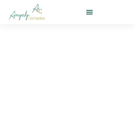
¡Sé Vitamina! 5
Consejos para Ser
un Apoyo
Emocional en la
Relación
Published
marzo 19, 2024